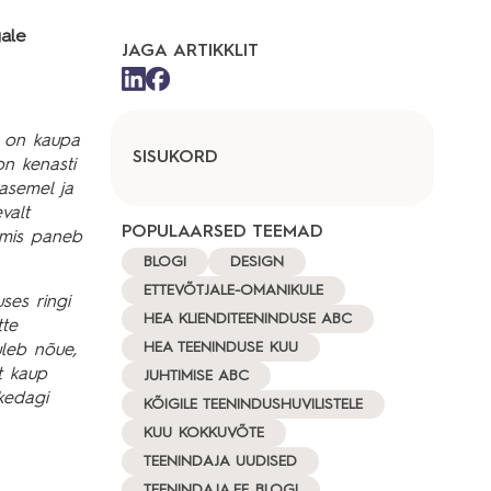
gale
JAGA ARTIKKLIT
s on kaupa
SISUKORD
on kenasti
tasemel ja
valt
POPULAARSED TEEMAD
, mis paneb
BLOGI
DESIGN
ETTEVÕTJALE-OMANIKULE
ses ringi
HEA KLIENDITEENINDUSE ABC
tte
HEA TEENINDUSE KUU
uleb nõue,
t kaup
JUHTIMISE ABC
kedagi
KÕIGILE TEENINDUSHUVILISTELE
KUU KOKKUVÕTE
TEENINDAJA UUDISED
TEENINDAJA.EE BLOGI