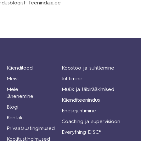
indusblogist:
Teenindaja.ee
Kliendilood
Koostöö ja suhtlemine
Meist
Juhtimine
Meie
Müük ja läbirääkimised
lähenemine
Klienditeenindus
Blogi
Enesejuhtimine
Kontakt
Coaching ja supervisioon
Privaatsustingimused
Everything DiSC®
Koolitustingimused