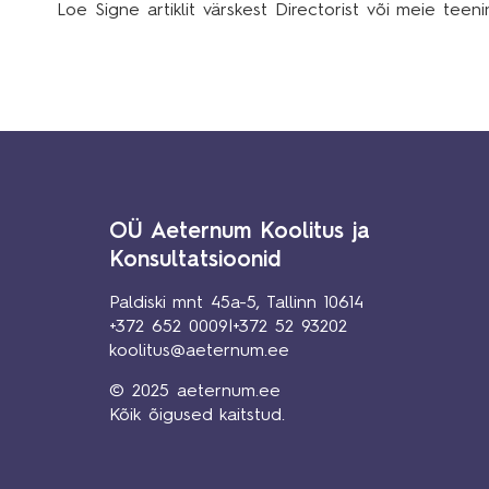
Loe Signe artiklit värskest Directorist või meie teen
OÜ Aeternum Koolitus ja
Konsultatsioonid
Paldiski mnt 45a-5, Tallinn 10614
+372 652 0009
|
+372 52 93202
koolitus@aeternum.ee
© 2025 aeternum.ee
Kõik õigused kaitstud.