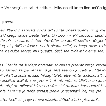
ne Valsbergi
kirjutatud artikkel:
Miks on nii keeruline müüa i
le panna.
ev. Kliendid sagivad, sõidavad suurte poekärudega ringi, mi
 vaid keegi kauba peale laeks. On buum – ehitusbuum… Letid 
uttu otsa ei saaks. Antud ettevõttes on koolituskultuur kõrgel 
tud, et põhiline fookus peab olema sellel, et kaup oleks pide
auba paigutus terves müügisaalis. Sest see pidavat olema see
s. Kliente on kuidagi hõredalt, sõidavad poekärudega kauplu
ad sätivad kaupa kenasti välja, sest see on ju oluline… Ettevõ
 pikalt jätkuda ei saa. Midagi tuleb ette võtta. Juhtkonnalt t
ulikult tekitab see protesti, et mis mõttes. Oluline on ju, e
kkab, niigi on mitmed inimesed viimastel aastatel koondatud ja 
nte tüütama ja neile ennast peale „pressima“? Jne, jne, jne…
tkel kindlasti paljud teenindusettevõtted „rinda pistavad“…