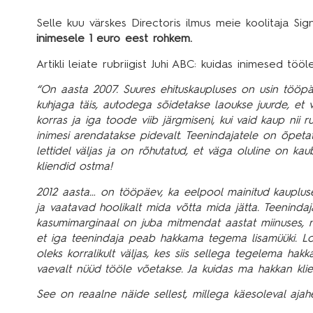
Selle kuu värskes Directoris ilmus meie koolitaja
Sig
inimesele 1 euro eest rohkem.
Artikli leiate rubriigist Juhi ABC: kuidas inimesed töö
“On aasta 2007. Suures ehituskaupluses on usin tööpä
kuhjaga täis, autodega sõidetakse laoukse juurde, et
korras ja iga toode viib järgmiseni, kui vaid kaup nii r
inimesi arendatakse pidevalt. Teenindajatele on õpeta
lettidel väljas ja on rõhutatud, et väga oluline on k
kliendid ostma!
2012 aasta… on tööpäev, ka eelpool mainitud kaupluse
ja vaatavad hoolikalt mida võtta mida jätta. Teenindaj
kasumimarginaal on juba mitmendat aastat miinuses, nii
et iga teenindaja peab hakkama tegema lisamüüki. Loom
oleks korralikult väljas, kes siis sellega tegelema ha
vaevalt nüüd tööle võetakse. Ja kuidas ma hakkan klie
See on reaalne näide sellest, millega käesoleval ajahe