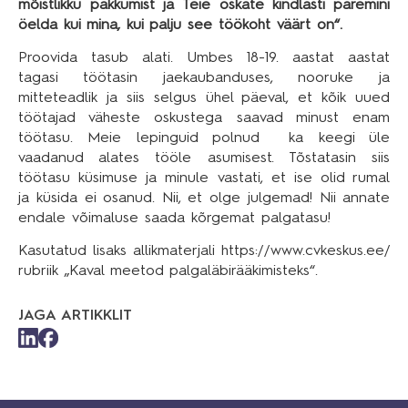
mõistlikku pakkumist ja Teie oskate kindlasti paremini
öelda kui mina, kui palju see töökoht väärt on“.
Proovida tasub alati. Umbes 18-19. aastat aastat
tagasi töötasin jaekaubanduses, nooruke ja
mitteteadlik ja siis selgus ühel päeval, et kõik uued
töötajad väheste oskustega saavad minust enam
töötasu. Meie lepinguid polnud ka keegi üle
vaadanud alates tööle asumisest. Tõstatasin siis
töötasu küsimuse ja minule vastati, et ise olid rumal
ja küsida ei osanud. Nii, et olge julgemad! Nii annate
endale võimaluse saada kõrgemat palgatasu!
Kasutatud lisaks allikmaterjali
https://www.cvkeskus.ee/
rubriik „Kaval meetod palgaläbirääkimisteks“.
JAGA ARTIKKLIT