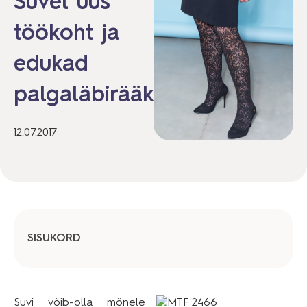
Suvel uus
töökoht ja
edukad
palgaläbirääkimised
12.07.2017
SISUKORD
Suvi võib-olla mõnele