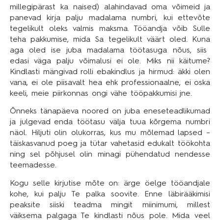
millegipärast ka naised) alahindavad oma võimeid ja
panevad kirja palju madalama numbri, kui ettevõte
tegelikult oleks valmis maksma. Tööandja võib Sulle
teha pakkumise, mida Sa tegelikult väärt oled. Kuna
aga oled ise juba madalama töötasuga nõus, siis
edasi väga palju võimalusi ei ole. Miks nii käitume?
Kindlasti mängivad rolli ebakindlus ja hirmud: äkki olen
vana, ei ole piisavalt hea ehk professionaalne, ei oska
keeli, meie piirkonnas ongi vähe tööpakkumisi jne.
Õnneks tänapäeva noored on juba eneseteadlikumad
ja julgevad enda töötasu välja tuua kõrgema numbri
näol. Hiljuti olin olukorras, kus mu mõlemad lapsed –
täiskasvanud poeg ja tütar vahetasid edukalt töökohta
ning sel põhjusel olin minagi pühendatud nendesse
teemadesse.
Kogu selle kirjutise mõte on: ärge öelge tööandjale
kohe, kui palju Te palka soovite. Enne läbirääkimisi
peaksite siiski teadma mingit miinimumi, millest
väiksema palgaga Te kindlasti nõus pole. Mida veel