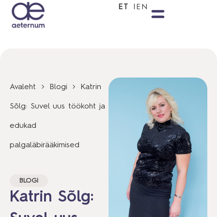
ET
EN
Avaleht
Blogi
Katrin
Sõlg: Suvel uus töökoht ja
edukad
palgaläbirääkimised
BLOGI
Katrin Sõlg: