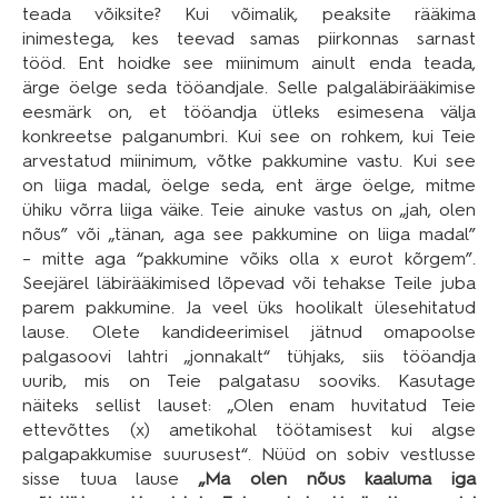
teada võiksite? Kui võimalik, peaksite rääkima
inimestega, kes teevad samas piirkonnas sarnast
tööd. Ent hoidke see miinimum ainult enda teada,
ärge öelge seda tööandjale. Selle palgaläbirääkimise
eesmärk on, et tööandja ütleks esimesena välja
konkreetse palganumbri. Kui see on rohkem, kui Teie
arvestatud miinimum, võtke pakkumine vastu. Kui see
on liiga madal, öelge seda, ent ärge öelge, mitme
ühiku võrra liiga väike. Teie ainuke vastus on „jah, olen
nõus” või „tänan, aga see pakkumine on liiga madal”
– mitte aga “pakkumine võiks olla x eurot kõrgem”.
Seejärel läbirääkimised lõpevad või tehakse Teile juba
parem pakkumine. Ja veel üks hoolikalt ülesehitatud
lause. Olete kandideerimisel jätnud omapoolse
palgasoovi lahtri „jonnakalt“ tühjaks, siis tööandja
uurib, mis on Teie palgatasu sooviks. Kasutage
näiteks sellist lauset: „Olen enam huvitatud Teie
ettevõttes (x) ametikohal töötamisest kui algse
palgapakkumise suurusest“. Nüüd on sobiv vestlusse
sisse tuua lause
„Ma olen nõus kaaluma iga