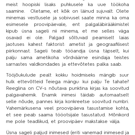
meist hoopiski lisaks puhkusele ka uue töökoha
saamine. Oletame, et kõik on läinud sujuvalt. Olete
minemas vestlusele ja sobivusel saate minna ka oma
esimesele proovipäevale, ent palgaläbirääkimistel
kipub üsna sageli nii minema, et me selles väga
osavad ei ole. Palgad sõltuvad peamiselt laias
jaotuses kahest faktorist: ametist ja geograafilisest
piirkonnast. Sageli teab tööandja üsna täpselt, kui
palju sama ametikoha võrdväärne esindaja teistes
sarnastes valdkondades ja ettevõtetes palka saab.
Tööjõukulude pealt kokku hoidmiseks mängib suur
hulk ettevõtteid Teiega mängu: kui palju Te tahate?
Reeglina on CV-s nõutava punktina kirjas ka soovitud
palgavahemik. Enamik inimesi täidab automaatselt
selle nõude, pannes kirja konkreetse soovitud numbri.
Vahemärkusena veel proovipäeva tasustamise kohta,
et see peab saama tööotsijale tasustatud. Mõnikord
me pole teadlikud, et proovipäev makstakse välja.
Üsna sageli paljud inimesed (eriti vanemad inimesed ja