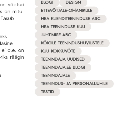
BLOGI
DESIGN
 on võetud
ETTEVÕTJALE-OMANIKULE
us on mitu
 Tasub
HEA KLIENDITEENINDUSE ABC
HEA TEENINDUSE KUU
JUHTIMISE ABC
eks
KÕIGILE TEENINDUSHUVILISTELE
dasine
 ei ole, on
KUU KOKKUVÕTE
Miks räägin
TEENINDAJA UUDISED
TEENINDAJA.EE BLOGI
d
TEENINDAJALE
TEENINDUS- JA PERSONALIJUHILE
TESTID