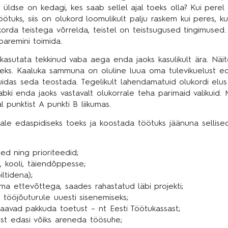
ldse on kedagi, kes saab sellel ajal toeks olla? Kui perel
töötuks, siis on olukord loomulikult palju raskem kui peres, k
orda teistega võrrelda, teistel on teistsugused tingimused.
paremini toimida.
kasutata tekkinud vaba aega enda jaoks kasulikult ära. Näit
eks. Kaaluka sammuna on oluline luua oma tulevikuelust e
idas seda teostada. Tegelikult lahendamatuid olukordi elus
bki enda jaoks vastavalt olukorrale teha parimaid valikuid. 
 punktist A punkti B liikumas.
dale edaspidiseks toeks ja koostada töötuks jäänuna sellise
d ning prioriteedid;
, kooli, täiendõppesse;
ltidena);
a ettevõttega, saades rahastatud läbi projekti;
 tööjõuturule uuesti sisenemiseks;
s saavad pakkuda toetust – nt Eesti Töötukassast;
kust edasi võiks areneda töösuhe;