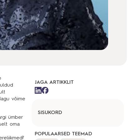
JAGA ARTIKKLIT
uuldud
ult
 Nagu võime
SISUKORD
ärgi ümber
tselt oma
POPULAARSED TEEMAD
ereliikmed?