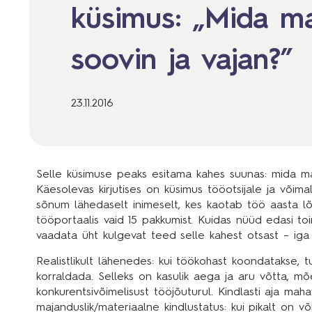
küsimus: „Mida ma
soovin ja vajan?”
23.11.2016
Selle küsimuse peaks esitama kahes suunas: mida ma 
Käesolevas kirjutises on küsimus tööotsijale ja võim
sõnum lähedaselt inimeselt, kes kaotab töö aasta lõp
tööportaalis vaid 15 pakkumist. Kuidas nüüd edasi t
vaadata üht kulgevat teed selle kahest otsast – iga 
Realistlikult lähenedes: kui töökohast koondatakse, t
korraldada. Selleks on kasulik aega ja aru võtta, 
konkurentsivõimelisust tööjõuturul. Kindlasti aja ma
majanduslik/materiaalne kindlustatus: kui pikalt on võ