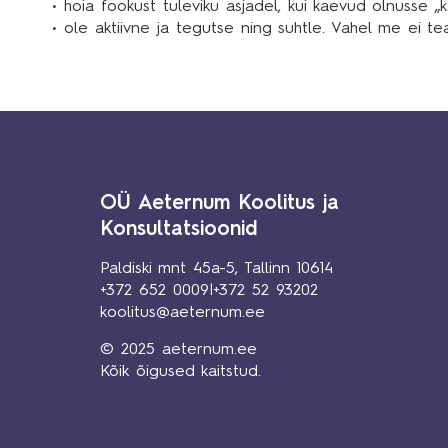
• hoia fookust tuleviku asjadel, kui kaevud olnusse „
• ole aktiivne ja tegutse ning suhtle. Vahel me ei t
OÜ Aeternum Koolitus ja
Konsultatsioonid
Paldiski mnt 45a-5, Tallinn 10614
+372 652 0009
|
+372 52 93202
koolitus@aeternum.ee
© 2025 aeternum.ee
Kõik õigused kaitstud.