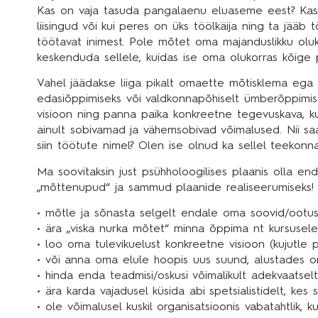
Kas on vaja tasuda pangalaenu eluaseme eest? Kas ü
liisingud või kui peres on üks töölkäija ning ta jääb 
töötavat inimest. Pole mõtet oma majanduslikku oluk
keskenduda sellele, kuidas ise oma olukorras kõige 
Vahel jäädakse liiga pikalt omaette mõtisklema ega 
edasiõppimiseks või valdkonnapõhiselt ümberõppimis
visioon ning panna paika konkreetne tegevuskava, ku
ainult sobivamad ja vähemsobivad võimalused. Nii saa
siin töötute nimel? Olen ise olnud ka sellel teekonnal
Ma soovitaksin just psühholoogilises plaanis olla en
„mõttenupud“ ja sammud plaanide realiseerumiseks!
• mõtle ja sõnasta selgelt endale oma soovid/ootuse
• ära „viska nurka mõtet“ minna õppima nt kursusele
• loo oma tulevikuelust konkreetne visioon (kujutle pi
• või anna oma elule hoopis uus suund, alustades om
• hinda enda teadmisi/oskusi võimalikult adekvaatselt
• ära karda vajadusel küsida abi spetsialistidelt, ke
• ole võimalusel kuskil organisatsioonis vabatahtlik, 