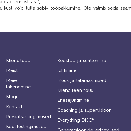
kaotad ennast ära“;
ea, kust võib tulla sobiv tööpakkumine. Ole valmis seda saam
Kliendilood
Koostöö ja suhtlemine
Meist
Juhtimine
Meie
Müük ja läbirääkimised
lähenemine
Klienditeenindus
Blogi
Enesejuhtimine
Kontakt
Coaching ja supervisioon
Privaatsustingimused
Everything DiSC®
Koolitustingimused
Generatsioonide erinevused