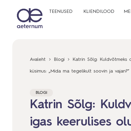
TEENUSED
KLIENDILOOD
ME
Avaleht
Blogi
Katrin Sõlg: Kuldvõtmeks o
küsimus: „Mida ma tegelikult soovin ja vajan?”
BLOGI
Katrin Sõlg: Kuld
igas keerulises ol