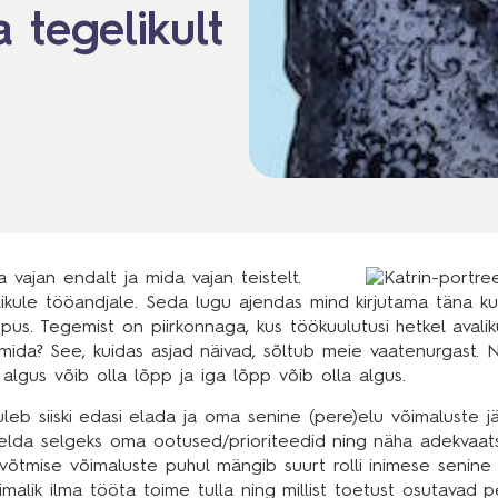
 tegelikult
vajan endalt ja mida vajan teistelt.
alikule tööandjale. Seda lugu ajendas mind kirjutama täna k
us. Tegemist on piirkonnaga, kus töökuulutusi hetkel avalik
oimida? See, kuidas asjad näivad, sõltub meie vaatenurgast.
algus võib olla lõpp ja iga lõpp võib olla algus.
uleb siiski edasi elada ja oma senine (pere)elu võimaluste j
mõelda selgeks oma ootused/prioriteedid ning näha adekvaa
havõtmise võimaluste puhul mängib suurt rolli inimese senine
imalik ilma tööta toime tulla ning millist toetust osutavad p