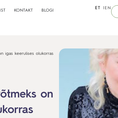
ET
EN
IST
KONTAKT
BLOGI
n igas keerulises olukorras
võtmeks on
ukorras