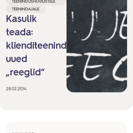
TEENINDUSHUVILISTELE
TEENINDAJALE
Kasulik
teada:
klienditeeninduse
uued
„reeglid“
28.02.2014