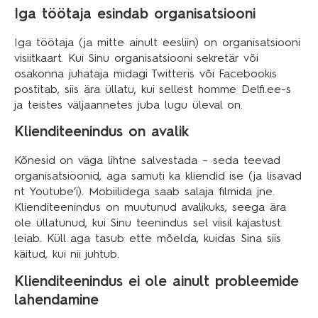
Iga töötaja esindab organisatsiooni
Iga töötaja (ja mitte ainult eesliin) on organisatsiooni
visiitkaart. Kui Sinu organisatsiooni sekretär või
osakonna juhataja midagi Twitteris või Facebookis
postitab, siis ära üllatu, kui sellest homme Delfi.ee-s
ja teistes väljaannetes juba lugu üleval on.
Klienditeenindus on avalik
Kõnesid on väga lihtne salvestada – seda teevad
organisatsioonid, aga samuti ka kliendid ise (ja lisavad
nt Youtube’i). Mobiilidega saab salaja filmida jne.
Klienditeenindus on muutunud avalikuks, seega ära
ole üllatunud, kui Sinu teenindus sel viisil kajastust
leiab. Küll aga tasub ette mõelda, kuidas Sina siis
käitud, kui nii juhtub.
Klienditeenindus ei ole ainult probleemide
lahendamine