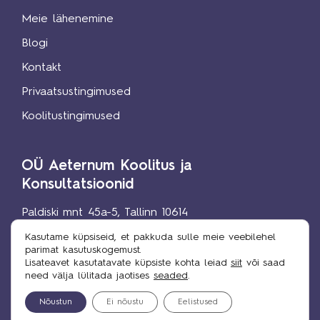
Meie lähenemine
Blogi
Kontakt
Privaatsustingimused
Koolitustingimused
OÜ Aeternum Koolitus ja
Konsultatsioonid
Paldiski mnt 45a-5, Tallinn 10614
+372 652 0009
|
+372 52 93202
Kasutame küpsiseid, et pakkuda sulle meie veebilehel
koolitus@aeternum.ee
parimat kasutuskogemust.
Lisateavet kasutatavate küpsiste kohta leiad
siit
või saad
© 2025 aeternum.ee
need välja lülitada jaotises
seaded
.
Kõik õigused kaitstud.
Nõustun
Ei nõustu
Eelistused