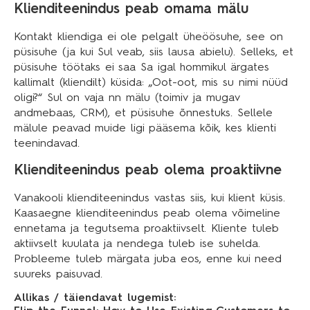
Klienditeenindus peab omama mälu
Kontakt kliendiga ei ole pelgalt üheöösuhe, see on
püsisuhe (ja kui Sul veab, siis lausa abielu). Selleks, et
püsisuhe töötaks ei saa Sa igal hommikul ärgates
kallimalt (kliendilt) küsida: „Oot-oot, mis su nimi nüüd
oligi?“ Sul on vaja nn mälu (toimiv ja mugav
andmebaas, CRM), et püsisuhe õnnestuks. Sellele
mälule peavad muide ligi pääsema kõik, kes klienti
teenindavad.
Klienditeenindus peab olema proaktiivne
Vanakooli klienditeenindus vastas siis, kui klient küsis.
Kaasaegne klienditeenindus peab olema võimeline
ennetama ja tegutsema proaktiivselt. Kliente tuleb
aktiivselt kuulata ja nendega tuleb ise suhelda.
Probleeme tuleb märgata juba eos, enne kui need
suureks paisuvad.
Allikas / täiendavat lugemist: