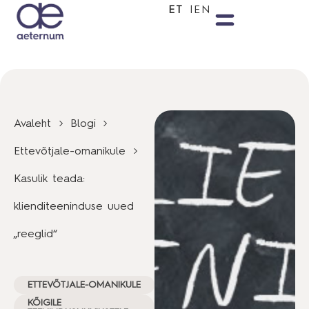
ET
EN
Avaleht
Blogi
Ettevõtjale-omanikule
Kasulik teada:
klienditeeninduse uued
„reeglid“
ETTEVÕTJALE-OMANIKULE
KÕIGILE