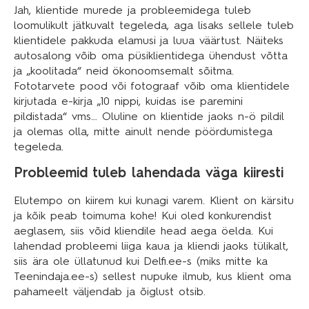
Jah, klientide murede ja probleemidega tuleb
loomulikult jätkuvalt tegeleda, aga lisaks sellele tuleb
klientidele pakkuda elamusi ja luua väärtust. Näiteks
autosalong võib oma püsiklientidega ühendust võtta
ja „koolitada“ neid ökonoomsemalt sõitma.
Fototarvete pood või fotograaf võib oma klientidele
kirjutada e-kirja „10 nippi, kuidas ise paremini
pildistada“ vms… Oluline on klientide jaoks n-ö pildil
ja olemas olla, mitte ainult nende pöördumistega
tegeleda.
Probleemid tuleb lahendada väga kiiresti
Elutempo on kiirem kui kunagi varem. Klient on kärsitu
ja kõik peab toimuma kohe! Kui oled konkurendist
aeglasem, siis võid kliendile head aega öelda. Kui
lahendad probleemi liiga kaua ja kliendi jaoks tülikalt,
siis ära ole üllatunud kui Delfi.ee-s (miks mitte ka
Teenindaja.ee-s) sellest nupuke ilmub, kus klient oma
pahameelt väljendab ja õiglust otsib.