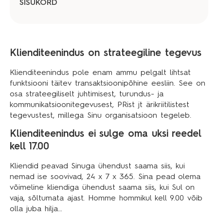
SISUKORD
Klienditeenindus on strateegiline tegevus
Klienditeenindus pole enam ammu pelgalt lihtsat
funktsiooni täitev transaktsioonipõhine eesliin. See on
osa strateegiliselt juhtimisest, turundus- ja
kommunikatsioonitegevusest, PRist jt ärikriitilistest
tegevustest, millega Sinu organisatsioon tegeleb.
Klienditeenindus ei sulge oma uksi reedel
kell 17.00
Kliendid peavad Sinuga ühendust saama siis, kui
nemad ise soovivad, 24 x 7 x 365. Sina pead olema
võimeline kliendiga ühendust saama siis, kui Sul on
vaja, sõltumata ajast. Homme hommikul kell 9.00 võib
olla juba hilja…